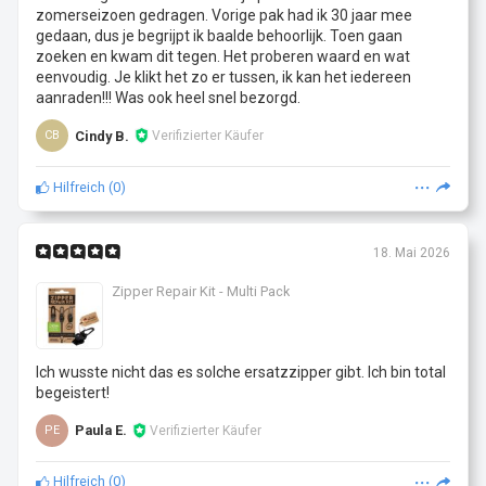
zomerseizoen gedragen. Vorige pak had ik 30 jaar mee
gedaan, dus je begrijpt ik baalde behoorlijk. Toen gaan
zoeken en kwam dit tegen. Het proberen waard en wat
eenvoudig. Je klikt het zo er tussen, ik kan het iedereen
aanraden!!! Was ook heel snel bezorgd.
Cindy B.
Verifizierter Käufer
CB
Hilfreich
(
0
)
18. Mai 2026
Zipper Repair Kit - Multi Pack
Ich wusste nicht das es solche ersatzzipper gibt. Ich bin total
begeistert!
Paula E.
Verifizierter Käufer
PE
Hilfreich
(
0
)