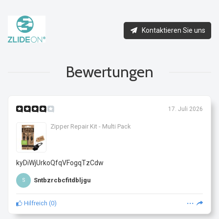
Kontaktieren Sie uns
Bewertungen
17. Juli 2026
Zipper Repair Kit - Multi Pack
kyDiWjUrkoQfqVFogqTzCdw
Sntbzrcbcfitdbljgu
S
Hilfreich
(
0
)